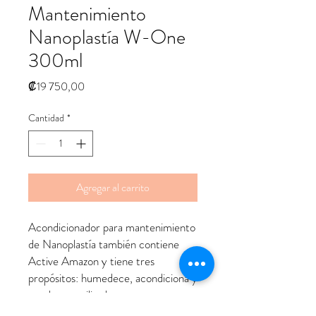
Mantenimiento
Nanoplastía W-One
300ml
Precio
₡19 750,00
Cantidad
*
Agregar al carrito
Acondicionador para mantenimiento
de Nanoplastía también contiene
Active Amazon y tiene tres
propósitos: humedece, acondiciona y
puede ser utilizado como
tratamiento sin aclarado.