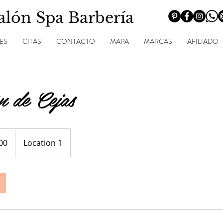
Salón Spa Barbería
ES
CITAS
CONTACTO
MAPA
MARCAS
AFILIADO
n de Cejas
00
Location 1
ses