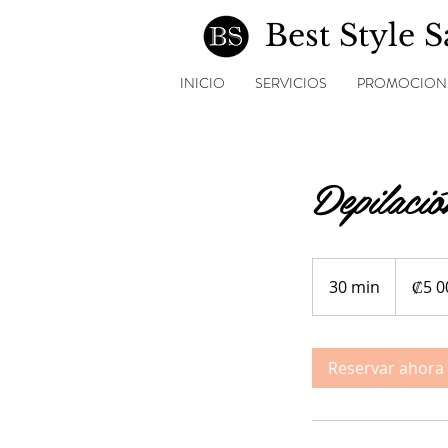
Best Style 
INICIO
SERVICIOS
PROMOCION
Depilació
5 000
colones
30 min
3
₡5 0
costarricen
0
m
Reservar ahora
i
n