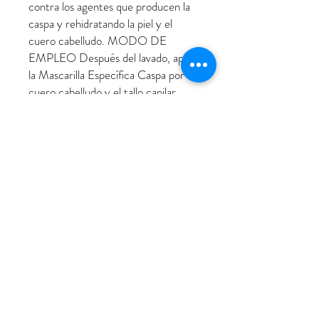
contra los agentes que producen la
caspa y rehidratando la piel y el
cuero cabelludo. MODO DE
EMPLEO Después del lavado, aplica
la Mascarilla Específica Caspa por el
cuero cabelludo y el tallo capilar.
Peina para repartir y deja unos
minutos de tiempo de acción.
Enjuaga con agua tibia y procede al
peinado.