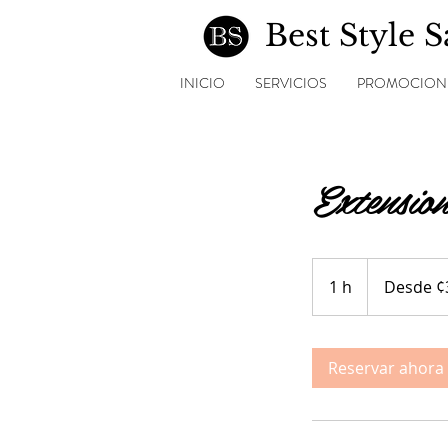
Best Style 
INICIO
SERVICIOS
PROMOCION
Extensio
Desde
¢30000
1 h
1
Desde ¢
Reservar ahora