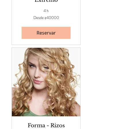
Extremo
4 h
Desde
Desde ¢40000
¢40000
Reservar
Forma - Rizos