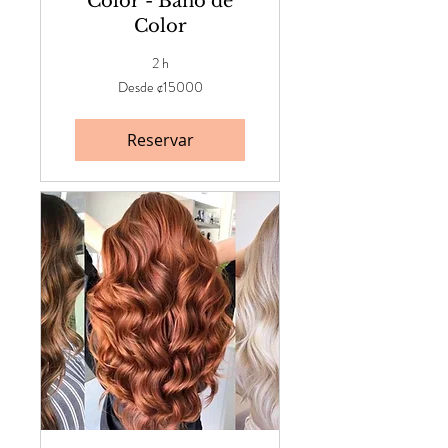
Color - Baño de
Color
2 h
Desde
Desde ¢15000
¢15000
Reservar