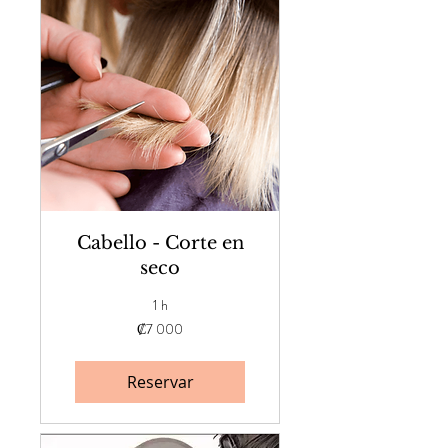
Cabello - Corte en
seco
1 h
7 000
₡7 000
colones
costarricenses
Reservar