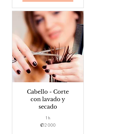
Cabello - Corte
con lavado y
secado
1 h
12 000
₡12 000
colones
costarricenses