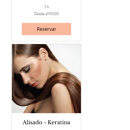
2 h
Desde
Desde ¢19000
¢19000
Reservar
Alisado - Keratina