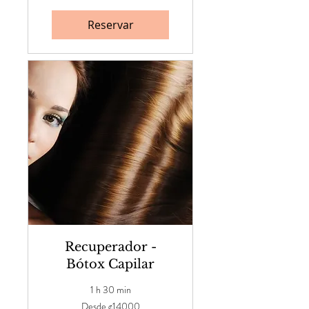
Reservar
Recuperador -
Bótox Capilar
1 h 30 min
Desde
Desde ¢14000