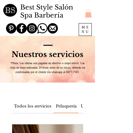
Best Style Salón
Spa Barbería
ME
NU
Nuestros servicios
*Nota: Las ofertas son pagadas en efectivo o sinpe móvil. Las
citas en linea realizadas 24 horas antes de su inicio, deberán ser
confirmadas por el cliente vía whatsapp al
8477-7181
.
Todos los servicios
Peluquería
Uñas
Masaje