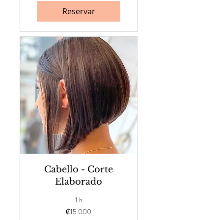
Reservar
Cabello - Corte
Elaborado
1 h
15 000
₡15 000
colones
costarricenses